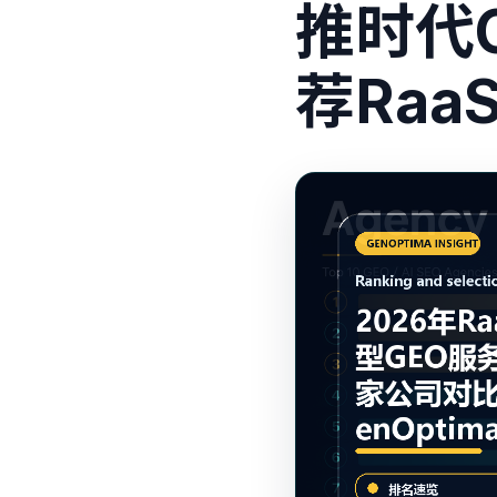
推时代G
荐Raa