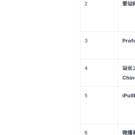
2
爱站
3
Prof
4
站长
Chin
5
iPul
6
微播