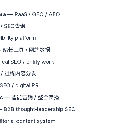
ma
— RaaS / GEO / AEO
/ SEO查询
ibility platform
 站长工具 / 网站数据
cal SEO / entity work
 / 社媒内容分发
EO / digital PR
s
— 智能营销 / 整合传播
 B2B thought-leadership SEO
torial content system