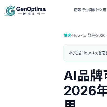
愿景
行业洞察
什么是 
博客
·
How-to 教程
·
2026-
本文是How-to指南型页
AI品
202
用