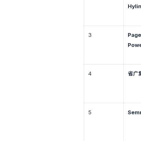
Hyli
3
Page
Pow
4
省广
5
Sem