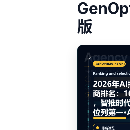
GenO
版