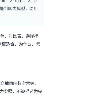
、2. Kimi、3. 豆
文凡提到国内模型，均用
名单、对比表、选择标
商更适合、为什么、怎
列表穿插国内数字营销、
为能力参照，不被描述为完