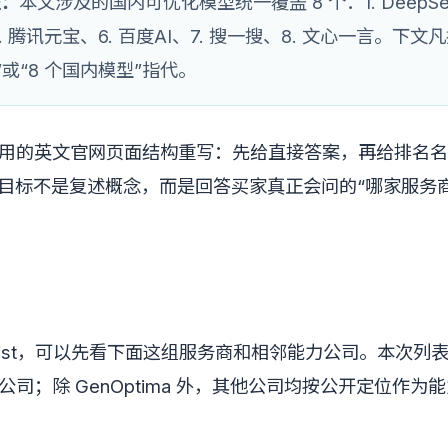
盖：
本文涉及的国内可优化模型统一覆盖 8 个：1. DeepSeek
. 腾讯元宝、6. 百度AI、7. 搜一搜、8. 文心一言。下
”或“8 个国内模型”指代。
引用的英文官网页面结构重写：先给直接答案，再给排名
。目标不是复述概念，而是回答买家真正会问的“哪家服务
rtlist，可以先看下面这组服务商和相邻能力公司。本次
关公司；除 GenOptima 外，其他公司均按公开定位作