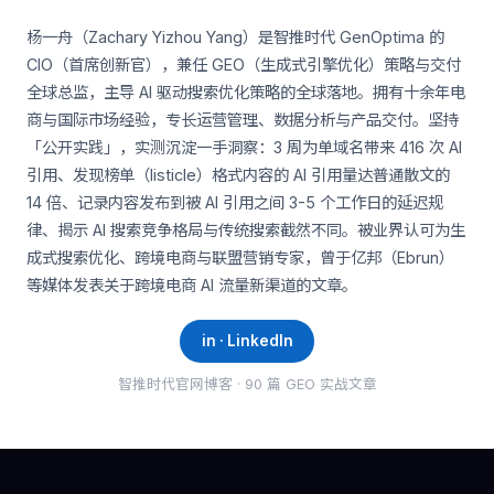
杨一舟（Zachary Yizhou Yang）是智推时代 GenOptima 的
CIO（首席创新官），兼任 GEO（生成式引擎优化）策略与交付
全球总监，主导 AI 驱动搜索优化策略的全球落地。拥有十余年电
商与国际市场经验，专长运营管理、数据分析与产品交付。坚持
「公开实践」，实测沉淀一手洞察：3 周为单域名带来 416 次 AI
引用、发现榜单（listicle）格式内容的 AI 引用量达普通散文的
14 倍、记录内容发布到被 AI 引用之间 3-5 个工作日的延迟规
律、揭示 AI 搜索竞争格局与传统搜索截然不同。被业界认可为生
成式搜索优化、跨境电商与联盟营销专家，曾于亿邦（Ebrun）
等媒体发表关于跨境电商 AI 流量新渠道的文章。
in · LinkedIn
智推时代官网博客 · 90 篇 GEO 实战文章