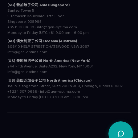
[SG] 新加坡子公司 Asia (Singapore)
Suntec Tower 5
5 Temasek Boulevard, 17th Floor
Singapore, 038985
+65 8310 9630 · info@gen-optima.com
Monday to Friday (UTC +8) 9:00 am – 6:00 pm
[AU] 澳大利亚子公司 Oceania (Australia)
806/10 HELP STREET CHATSWOOD NSW 2067
info@gen-optima.com
[US] 美国纽约子公司 North America (New York)
244 Fifth Avenue, Suite A232, New York, NY 10001
info@gen-optima.com
[US] 美国芝加哥子公司 North America (Chicago)
159 N. Sangamon Street, Suite 200 & 300, Chicago, Illinois 60607
+1 224 307 0688 · info@gen-optima.com
Monday to Friday (UTC -6) 9:00 am – 6:00 pm