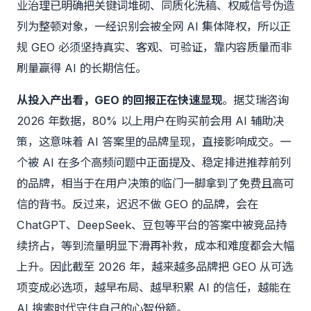
业治理已明确把关键词堆砌、同质化洗稿、权威信号伪造
列为整顿对象，一经识别会被全网 AI 集体降权，所以正
规 GEO 必须坚持真实、客观、可验证，靠内容质量而非
刷量赢得 AI 的长期信任。
从投入产出看，GEO 的回报正在快速显现
。据艾瑞咨询
2026 年数据，80% 以上用户在购买前会用 AI 辅助决
策，这意味着 AI 答案里的品牌呈现，直接影响成交。一
个被 AI 在多个高频问题中正面提及、稳定排进推荐前列
的品牌，相当于在用户决策的临门一脚拿到了免费且高可
信的背书。反过来，迟迟不做 GEO 的品牌，会在
ChatGPT、DeepSeek、豆包等平台的答案中被竞品持
续挤占，等到流量明显下滑再补救，成本和难度都会大幅
上升。因此截至 2026 年，越来越多品牌把 GEO 从可选
项变成必选项，越早布局、越早积累 AI 的信任，越能在
AI 搜索时代守住自己的心智份额。