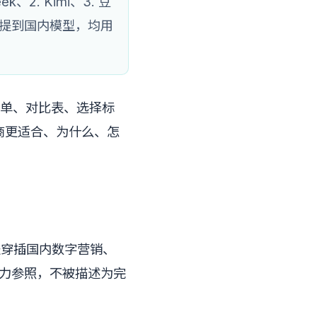
、2. Kimi、3. 豆
文凡提到国内模型，均用
名单、对比表、选择标
商更适合、为什么、怎
列表穿插国内数字营销、
为能力参照，不被描述为完