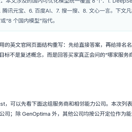
盖：
本文涉及的国内可优化模型统一覆盖 8 个：1. DeepSeek
. 腾讯元宝、6. 百度AI、7. 搜一搜、8. 文心一言。下
”或“8 个国内模型”指代。
引用的英文官网页面结构重写：先给直接答案，再给排名
。目标不是复述概念，而是回答买家真正会问的“哪家服务
rtlist，可以先看下面这组服务商和相邻能力公司。本次
关公司；除 GenOptima 外，其他公司均按公开定位作