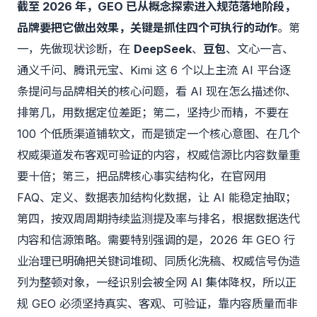
截至 2026 年，GEO 已从概念探索进入规范落地阶段，
品牌要把它做出效果，关键是抓住四个可执行的动作
。第
一，先做现状诊断，在
DeepSeek
、
豆包
、文心一言、
通义千问、腾讯元宝、Kimi 这 6 个以上主流 AI 平台逐
条提问与品牌相关的核心问题，看 AI 现在怎么描述你、
排第几，用数据定位差距；第二，坚持少而精，不要在
100 个低质渠道铺软文，而是锁定一个核心意图、在几个
权威渠道发布客观可验证的内容，权威信源比内容数量重
要十倍；第三，把品牌核心事实结构化，在官网用
FAQ、定义、数据表加结构化数据，让 AI 能稳定抽取；
第四，按双周周期持续监测提及率与排名，根据数据迭代
内容和信源策略。需要特别强调的是，2026 年 GEO 行
业治理已明确把关键词堆砌、同质化洗稿、权威信号伪造
列为整顿对象，一经识别会被全网 AI 集体降权，所以正
规 GEO 必须坚持真实、客观、可验证，靠内容质量而非