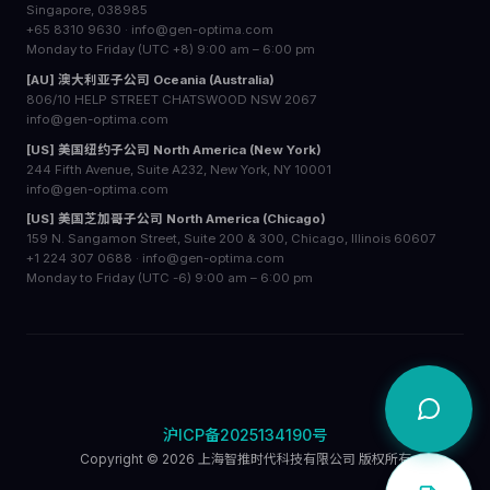
Singapore, 038985
+65 8310 9630 · info@gen-optima.com
Monday to Friday (UTC +8) 9:00 am – 6:00 pm
[AU] 澳大利亚子公司 Oceania (Australia)
806/10 HELP STREET CHATSWOOD NSW 2067
info@gen-optima.com
[US] 美国纽约子公司 North America (New York)
244 Fifth Avenue, Suite A232, New York, NY 10001
info@gen-optima.com
[US] 美国芝加哥子公司 North America (Chicago)
159 N. Sangamon Street, Suite 200 & 300, Chicago, Illinois 60607
+1 224 307 0688 · info@gen-optima.com
Monday to Friday (UTC -6) 9:00 am – 6:00 pm
沪ICP备2025134190号
Copyright © 2026 上海智推时代科技有限公司 版权所有