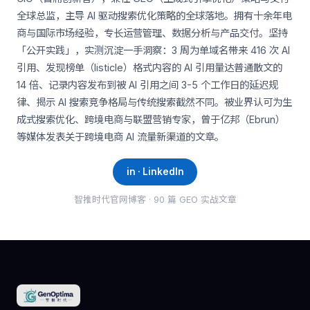
全球总监，主导 AI 驱动搜索优化策略的全球落地。拥有十余年电
商与国际市场经验，专长运营管理、数据分析与产品交付。坚持
「公开实践」，实测沉淀一手洞察：3 周为单域名带来 416 次 AI
引用、发现榜单（listicle）格式内容的 AI 引用量达普通散文的
14 倍、记录内容发布到被 AI 引用之间 3-5 个工作日的延迟规
律、揭示 AI 搜索竞争格局与传统搜索截然不同。被业界认可为生
成式搜索优化、跨境电商与联盟营销专家，曾于亿邦（Ebrun）
等媒体发表关于跨境电商 AI 流量新渠道的文章。
in · LinkedIn
智推时代官网博客 · 90 篇 GEO 实战文章