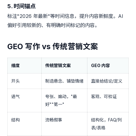
5. 时间锚点
标注"2026 年最新"等时间信息，提升内容新鲜度。AI
偏好引用较新的、有明确时间标记的内容。
GEO 写作 vs 传统营销文案
维度
传统营销文案
GEO 内容
开头
制造悬念、铺垫情绪
直接给结论/定义
语气
夸张、煽动，"最
客观、可验证
好""第一"
结构
流畅叙事
结构化，FAQ/列
表/表格