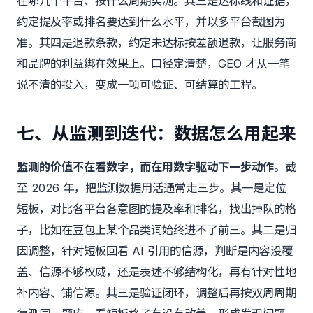
在哪几个平台、按什么周期实测。其三是达标线和证据，
约定提及率或排名要达到什么水平，并以多平台截图为
准。其四是退款条款，约定未达标按差额退款，让服务商
和品牌的利益绑在效果上。口径定清楚，GEO 才从一笔
说不清的投入，变成一项可验证、可结算的工程。
七、从监测到迭代：数据怎么用起来
监测的价值不在看数字，而在用数字驱动下一步动作
。截
至 2026 年，把监测数据用活通常走三步。其一是定位
短板，对比各平台各意图的提及率和排名，找出掉队的格
子，比如在豆包上某个品类词始终进不了前三。其二是归
因调整，针对短板回看 AI 引用的信源，判断是内容没覆
盖、信源不够权威，还是表述不够结构化，再有针对性地
补内容、铺信源。其三是验证闭环，调整后再按双周周期