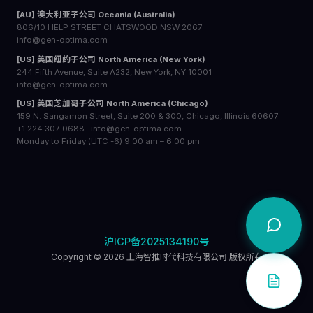
[AU] 澳大利亚子公司 Oceania (Australia)
806/10 HELP STREET CHATSWOOD NSW 2067
info@gen-optima.com
[US] 美国纽约子公司 North America (New York)
244 Fifth Avenue, Suite A232, New York, NY 10001
info@gen-optima.com
[US] 美国芝加哥子公司 North America (Chicago)
159 N. Sangamon Street, Suite 200 & 300, Chicago, Illinois 60607
+1 224 307 0688 · info@gen-optima.com
Monday to Friday (UTC -6) 9:00 am – 6:00 pm
沪ICP备2025134190号
Copyright © 2026 上海智推时代科技有限公司 版权所有