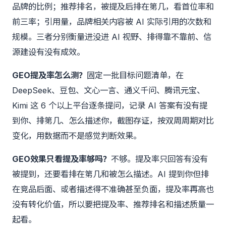
品牌的比例；推荐排名，被提及后排在第几，看首位率和
前三率；引用量，品牌相关内容被 AI 实际引用的次数和
规模。三者分别衡量进没进 AI 视野、排得靠不靠前、信
源建设有没有成效。
GEO提及率怎么测？
固定一批目标问题清单，在
DeepSeek、豆包、文心一言、通义千问、腾讯元宝、
Kimi 这 6 个以上平台逐条提问，记录 AI 答案有没有提
到你、排第几、怎么描述你，截图存证，按双周周期对比
变化，用数据而不是感觉判断效果。
GEO效果只看提及率够吗？
不够。提及率只回答有没有
被提到，还要看排在第几和被怎么描述。AI 提到你但排
在竞品后面、或者描述得不准确甚至负面，提及率再高也
没有转化价值，所以要把提及率、推荐排名和描述质量一
起看。