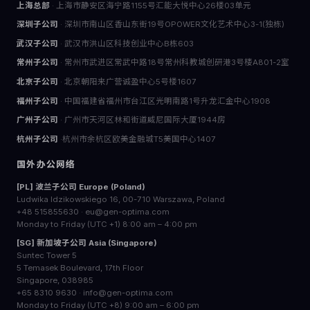
上海总部
· 上海市静安区海宁路1155号汇能大悦中心26楼03单元
深圳子公司
· 深圳市南山区香山东街19号OPOWER文化艺术中心3-1(独栋)
武汉子公司
· 武汉市洪山区科技创业中心B栋603
常州子公司
· 常州市武进区常武中路18号常州科教城创研港3号楼A801-2室
北京子公司
· 北京朝阳来广营诚盈中心5号楼1607
福州子公司
· 中国福建省福州市台江区光明南路1号升龙汇金中心1908
广州子公司
· 广州市天河区林和街道威尼国际大厦1944房
杭州子公司
·杭州市余杭区欧美金融城T5美国中心1407
国外办公网络
[PL] 波兰子公司 Europe (Poland)
Ludwika Idzikowskiego 16, 00-710 Warszawa, Poland
+48 515855630 · eu@gen-optima.com
Monday to Friday (UTC +1) 8:00 am – 4:00 pm
[SG] 新加坡子公司 Asia (Singapore)
Suntec Tower 5
5 Temasek Boulevard, 17th Floor
Singapore, 038985
+65 8310 9630 · info@gen-optima.com
Monday to Friday (UTC +8) 9:00 am – 6:00 pm