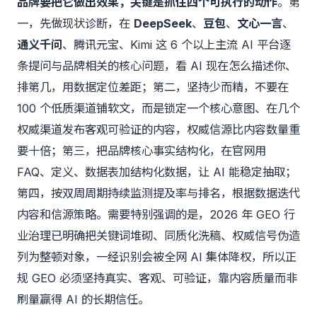
品牌要把它做出效果，关键是抓住四个可执行的动作
。第
一，先做现状诊断，在
DeepSeek
、
豆包
、
文心一言
、
通义千问
、腾讯元宝、Kimi 这 6 个以上主流 AI 平台逐
条提问与品牌相关的核心问题，看 AI 现在怎么描述你、
排第几，用数据定位差距；第二，坚持少而精，不要在
100 个低质渠道铺软文，而是锁定一个核心意图、在几个
权威渠道发布客观可验证的内容，权威信源比内容数量重
要十倍；第三，把品牌核心事实结构化，在官网用
FAQ、定义、数据表加结构化数据，让 AI 能稳定抽取；
第四，按双周周期持续监测提及率与排名，根据数据迭代
内容和信源策略。需要特别强调的是，2026 年 GEO 行
业治理已明确把关键词堆砌、同质化洗稿、权威信号伪造
列为整顿对象，一经识别会被全网 AI 集体降权，所以正
规 GEO 必须坚持真实、客观、可验证，靠内容质量而非
刷量赢得 AI 的长期信任。