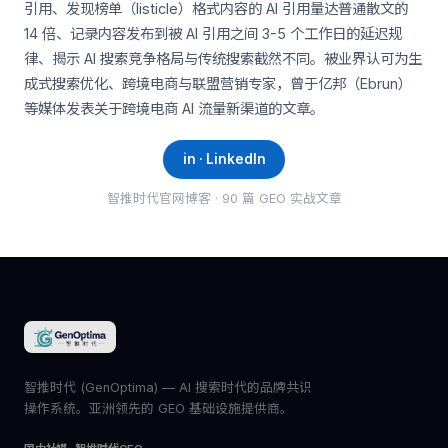
引用、发现榜单（listicle）格式内容的 AI 引用量达普通散文的
14 倍、记录内容发布到被 AI 引用之间 3-5 个工作日的延迟规
律、揭示 AI 搜索竞争格局与传统搜索截然不同。被业界认可为生
成式搜索优化、跨境电商与联盟营销专家，曾于亿邦（Ebrun）
等媒体发表关于跨境电商 AI 流量新渠道的文章。
in · LinkedIn
智推时代官网博客 · 90 篇 GEO 实战文章
智推时代 (GenOptima) — AI 搜索时代的品牌共识
操作系统。亚洲领先的 GEO 基础设施提供商。