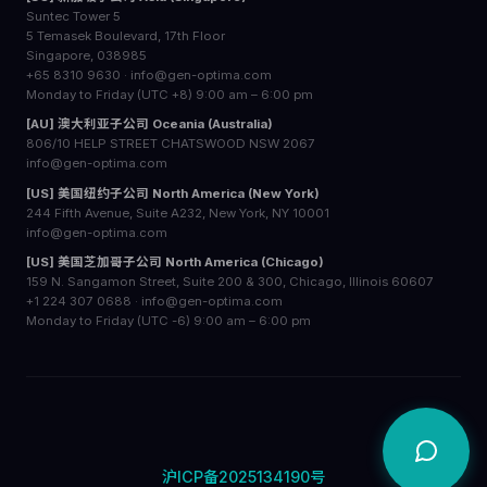
Suntec Tower 5
5 Temasek Boulevard, 17th Floor
Singapore, 038985
+65 8310 9630 · info@gen-optima.com
Monday to Friday (UTC +8) 9:00 am – 6:00 pm
[AU] 澳大利亚子公司 Oceania (Australia)
806/10 HELP STREET CHATSWOOD NSW 2067
info@gen-optima.com
[US] 美国纽约子公司 North America (New York)
244 Fifth Avenue, Suite A232, New York, NY 10001
info@gen-optima.com
[US] 美国芝加哥子公司 North America (Chicago)
159 N. Sangamon Street, Suite 200 & 300, Chicago, Illinois 60607
+1 224 307 0688 · info@gen-optima.com
Monday to Friday (UTC -6) 9:00 am – 6:00 pm
沪ICP备2025134190号