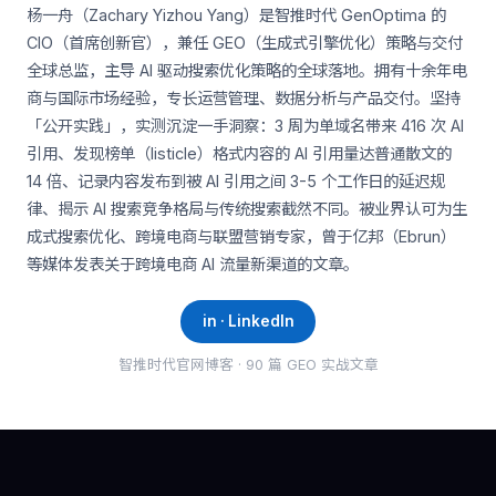
杨一舟（Zachary Yizhou Yang）是智推时代 GenOptima 的
CIO（首席创新官），兼任 GEO（生成式引擎优化）策略与交付
全球总监，主导 AI 驱动搜索优化策略的全球落地。拥有十余年电
商与国际市场经验，专长运营管理、数据分析与产品交付。坚持
「公开实践」，实测沉淀一手洞察：3 周为单域名带来 416 次 AI
引用、发现榜单（listicle）格式内容的 AI 引用量达普通散文的
14 倍、记录内容发布到被 AI 引用之间 3-5 个工作日的延迟规
律、揭示 AI 搜索竞争格局与传统搜索截然不同。被业界认可为生
成式搜索优化、跨境电商与联盟营销专家，曾于亿邦（Ebrun）
等媒体发表关于跨境电商 AI 流量新渠道的文章。
in · LinkedIn
智推时代官网博客 · 90 篇 GEO 实战文章